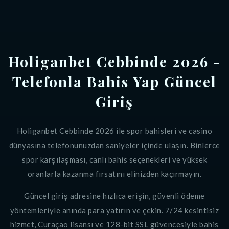
Holiganbet Cebbinde 2026 -
Telefonla Bahis Yap Güncel
Giriş
Holiganbet Cebbinde 2026 ile spor bahisleri ve casino
dünyasına telefonunuzdan saniyeler içinde ulaşın. Binlerce
spor karşılaşması, canlı bahis seçenekleri ve yüksek
oranlarla kazanma fırsatını elinizden kaçırmayın.
Güncel giriş adresine hızlıca erişin, güvenli ödeme
yöntemleriyle anında para yatırın ve çekin. 7/24 kesintisiz
hizmet, Curaçao lisansı ve 128-bit SSL güvencesiyle bahis