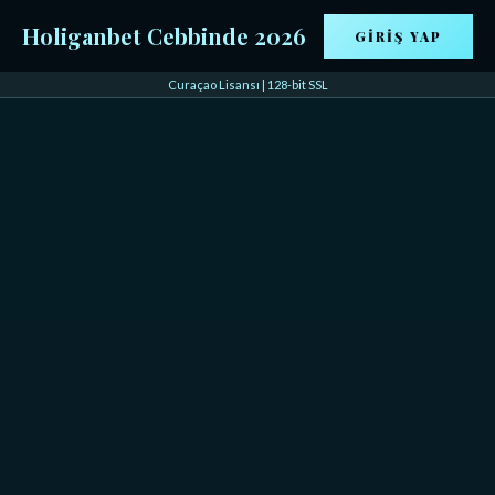
Holiganbet Cebbinde 2026
GIRIŞ YAP
Curaçao Lisansı | 128-bit SSL