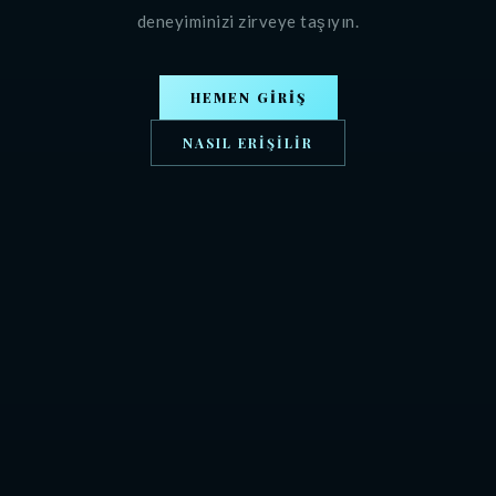
deneyiminizi zirveye taşıyın.
HEMEN GIRIŞ
NASIL ERIŞILIR