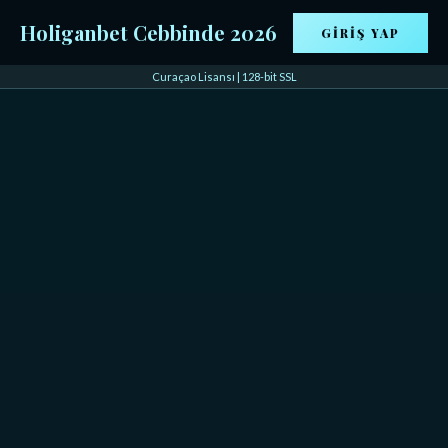
Holiganbet Cebbinde 2026
GIRIŞ YAP
Curaçao Lisansı | 128-bit SSL