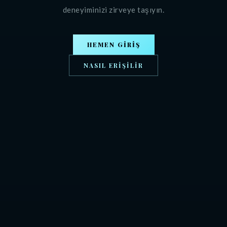
deneyiminizi zirveye taşıyın.
HEMEN GIRIŞ
NASIL ERIŞILIR