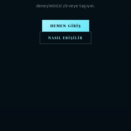
deneyiminizi zirveye taşıyın.
HEMEN GIRIŞ
NASIL ERIŞILIR