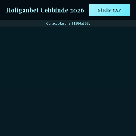
Holiganbet Cebbinde 2026
GIRIŞ YAP
Curaçao Lisansı | 128-bit SSL