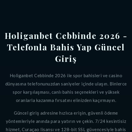
Holiganbet Cebbinde 2026 -
Telefonla Bahis Yap Güncel
Giriş
Holiganbet Cebbinde 2026 ile spor bahisleri ve casino
dünyasına telefonunuzdan saniyeler içinde ulaşın. Binlerce
spor karşılaşması, canlı bahis seçenekleri ve yüksek
oranlarla kazanma fırsatını elinizden kaçırmayın.
Güncel giriş adresine hızlıca erişin, güvenli ödeme
yöntemleriyle anında para yatırın ve çekin. 7/24 kesintisiz
hizmet, Curaçao lisansı ve 128-bit SSL güvencesiyle bahis