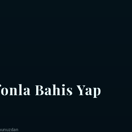
onla Bahis Yap
onunuzdan