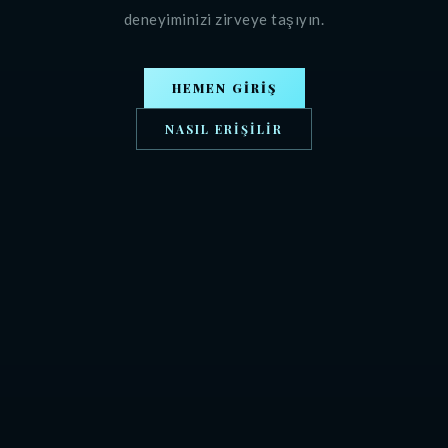
deneyiminizi zirveye taşıyın.
HEMEN GIRIŞ
NASIL ERIŞILIR