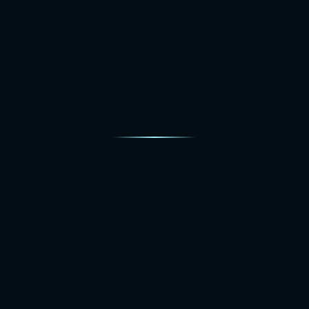
Holiganbet Cebbinde 2026 - Telefonla
Bahis Yap
Adım Adım Erişim
4 basit adımda telefonunuzdan bahis yapmaya başlayın