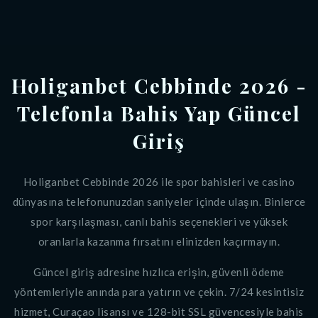
Holiganbet Cebbinde 2026 -
Telefonla Bahis Yap Güncel
Giriş
Holiganbet Cebbinde 2026 ile spor bahisleri ve casino
dünyasına telefonunuzdan saniyeler içinde ulaşın. Binlerce
spor karşılaşması, canlı bahis seçenekleri ve yüksek
oranlarla kazanma fırsatını elinizden kaçırmayın.
Güncel giriş adresine hızlıca erişin, güvenli ödeme
yöntemleriyle anında para yatırın ve çekin. 7/24 kesintisiz
hizmet, Curaçao lisansı ve 128-bit SSL güvencesiyle bahis